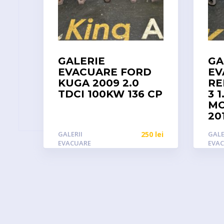
GALERIE
GA
EVACUARE FORD
EV
KUGA 2009 2.0
RE
TDCI 100KW 136 CP
3 
MO
20
GALERII
250
lei
GALE
EVACUARE
EVA