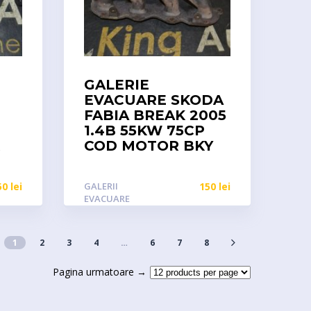
GALERIE
EVACUARE SKODA
FABIA BREAK 2005
1.4B 55KW 75CP
R
COD MOTOR BKY
50
lei
GALERII
150
lei
EVACUARE
1
2
3
4
…
6
7
8
Pagina urmatoare →