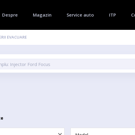
Despre
Magazin
Service auto
ITP
C
ERII EVACUARE
te
Model