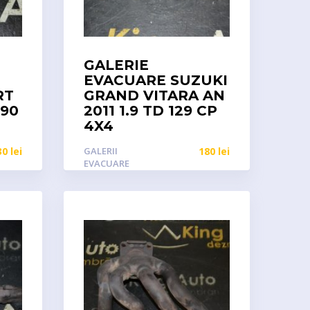
GALERIE
EVACUARE SUZUKI
RT
GRAND VITARA AN
 90
2011 1.9 TD 129 CP
4X4
30
lei
GALERII
180
lei
EVACUARE