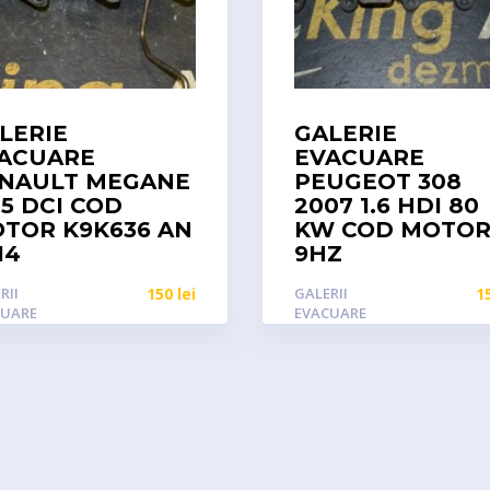
LERIE
GALERIE
ACUARE
EVACUARE
NAULT MEGANE
PEUGEOT 308
1.5 DCI COD
2007 1.6 HDI 80
TOR K9K636 AN
KW COD MOTO
14
9HZ
RII
150
lei
GALERII
1
CUARE
EVACUARE