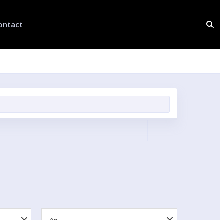
ontact
An