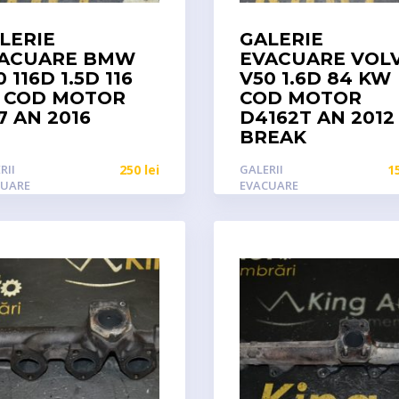
LERIE
GALERIE
ACUARE BMW
EVACUARE VOL
0 116D 1.5D 116
V50 1.6D 84 KW
 COD MOTOR
COD MOTOR
7 AN 2016
D4162T AN 2012
BREAK
RII
250
lei
GALERII
1
CUARE
EVACUARE