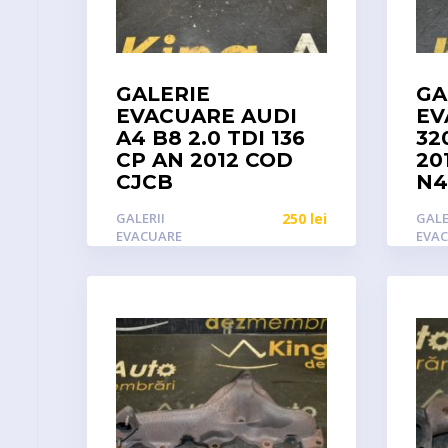
GALERIE
GA
EVACUARE AUDI
EV
A4 B8 2.0 TDI 136
32
CP AN 2012 COD
20
CJCB
N4
GALERII
250
lei
GALE
EVACUARE
EVA