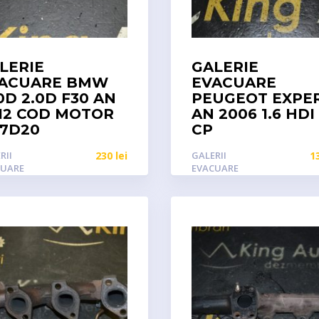
LERIE
GALERIE
ACUARE BMW
EVACUARE
0D 2.0D F30 AN
PEUGEOT EXPE
12 COD MOTOR
AN 2006 1.6 HDI
7D20
CP
RII
230
lei
GALERII
1
CUARE
EVACUARE