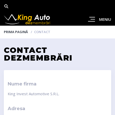
MENIU
PRIMA PAGINĂ
CONTACT
CONTACT
DEZMEMBRĂRI
Nume firma
King Invest Automotive S.R.L.
Adresa