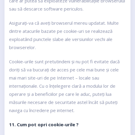
care ar putea să exploateze vulnerabilitățile browserului
sau să descarce software periculos.
Asigurați-va că aveți browserul mereu updatat. Multe
dintre atacurile bazate pe cookie-uri se realizează
exploatând punctele slabe ale versiunilor vechi ale
browserelor.
Cookie-urile sunt pretutindeni și nu pot fi evitate dacă
doriți să va bucurați de acces pe cele mai bune și cele
mai mari site-uri de pe Internet – locale sau
internaționale. Cu o înțelegere clară a modului lor de
operare și a beneficiilor pe care le aduc, puteți lua
măsurile necesare de securitate astel încât să puteți
naviga cu încredere pe internet.
11. Cum pot opri cookie-urile ?