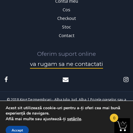
Contul meu
Cos
Checkout
Stoc
Contact
Oferim suport online
va rugam sa ne contactati
© 2018 King Dezmembrari - Alba Iulia, Jud. Alba | Pozele pieselor sau a
Acest sit utilizează cookie-uri pentru a-ți oferi cea mai bună
masinilor sunt cu titlu de prezentare, pot exista diferente fata de cele
experiență de navigare.
achizitionate.
0
Află mai multe sau ajustează-ți
setările
.
Accept