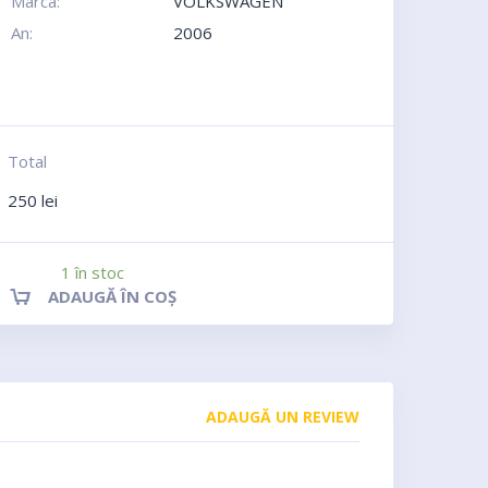
Marca:
VOLKSWAGEN
An:
2006
Total
250
lei
1 în stoc
ADAUGĂ ÎN COȘ
ADAUGĂ UN REVIEW