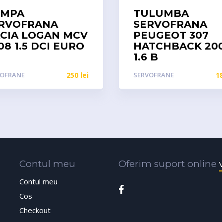
OMPA
TULUMBA
RVOFRANA
SERVOFRANA
CIA LOGAN MCV
PEUGEOT 307
08 1.5 DCI EURO
HATCHBACK 20
1.6 B
VOFRANE
250
lei
SERVOFRANE
1
Contul meu
Oferim suport online
Contul meu
Cos
Checkout