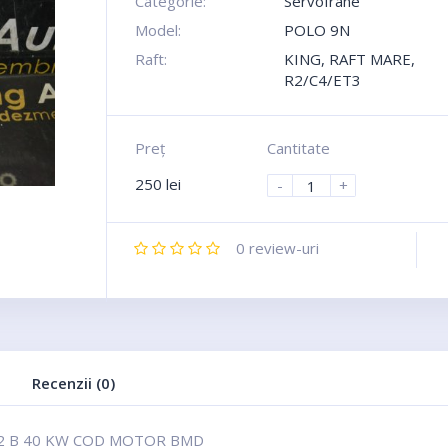
Categorie:
Servofrane
Model:
POLO 9N
Raft:
KING, RAFT MARE,
R2/C4/ET3
Preţ
Cantitate
250
lei
-
+
0
review-uri
Recenzii (0)
2 B 40 KW COD MOTOR BMD