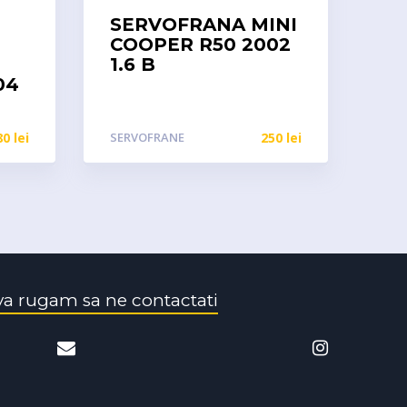
SERVOFRANA MINI
COOPER R50 2002
1.6 B
04
80
lei
SERVOFRANE
250
lei
va rugam sa ne contactati