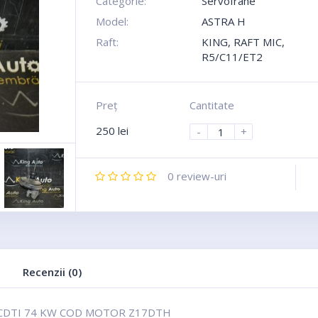
Categorie:
Servofrane
Model:
ASTRA H
Raft:
KING, RAFT MIC,
R5/C11/ET2
Preţ
Cantitate
250
lei
-
+
0
review-uri
Recenzii (0)
 CDTI 74 KW COD MOTOR Z17DTH