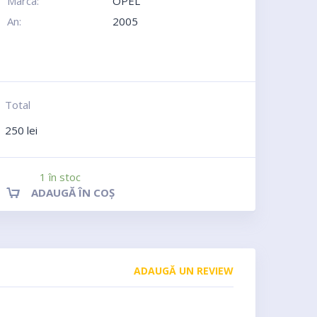
Marca:
OPEL
An:
2005
Total
250
lei
1 în stoc
ADAUGĂ ÎN COȘ
ADAUGĂ UN REVIEW