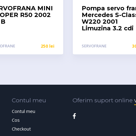
RVOFRANA MINI
Pompa servo fra
OPER R50 2002
Mercedes S-Clas
 B
W220 2001
Limuzina 3.2 cdi
VOFRANE
250
lei
SERVOFRANE
3
Contul meu
Oferim suport online
Contul meu
Cos
Checkout