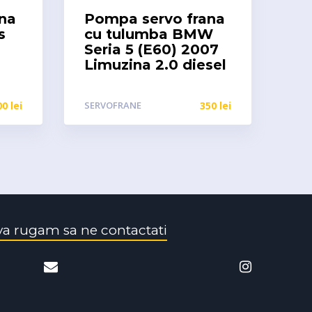
na
Pompa servo frana
s
cu tulumba BMW
Seria 5 (E60) 2007
Limuzina 2.0 diesel
00
lei
SERVOFRANE
350
lei
va rugam sa ne contactati