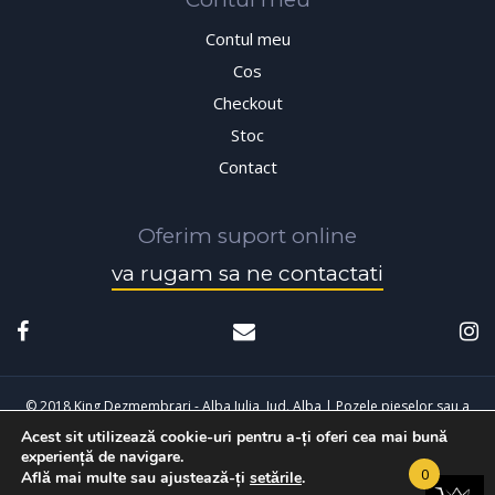
Contul meu
Cos
Checkout
Stoc
Contact
Oferim suport online
va rugam sa ne contactati
© 2018 King Dezmembrari - Alba Iulia, Jud. Alba | Pozele pieselor sau a
Acest sit utilizează cookie-uri pentru a-ți oferi cea mai bună
masinilor sunt cu titlu de prezentare, pot exista diferente fata de cele
experiență de navigare.
achizitionate.
0
Află mai multe sau ajustează-ți
setările
.