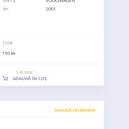
Marca:
VOLKSWAGEN
An:
2001
Total
150
lei
1 în stoc
ADAUGĂ ÎN COȘ
ADAUGĂ UN REVIEW