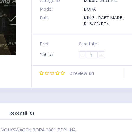
Categorie:
Macara electrica
Model:
BORA
Raft:
KING , RAFT MARE ,
R16/C3/ET4
Preţ
Cantitate
150
lei
-
+
0
review-uri
Recenzii (0)
E VOLKSWAGEN BORA 2001 BERLINA