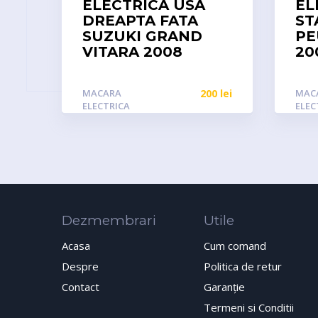
ELECTRICA USA
EL
DREAPTA FATA
ST
SUZUKI GRAND
PE
VITARA 2008
20
MACARA
200
lei
MAC
ELECTRICA
ELEC
Dezmembrari
Utile
Acasa
Cum comand
Despre
Politica de retur
Contact
Garanţie
Termeni si Conditii