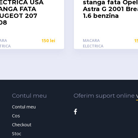
ECTRICA USA
stanga fata Opel
ANGA FATA
Astra G 2001 Br
UGEOT 207
1.6 benzina
08
ARA
150
lei
MACARA
1
TRICA
ELECTRICA
Contul meu
Oferim suport online
Contul meu
Cos
Checkout
Stoc