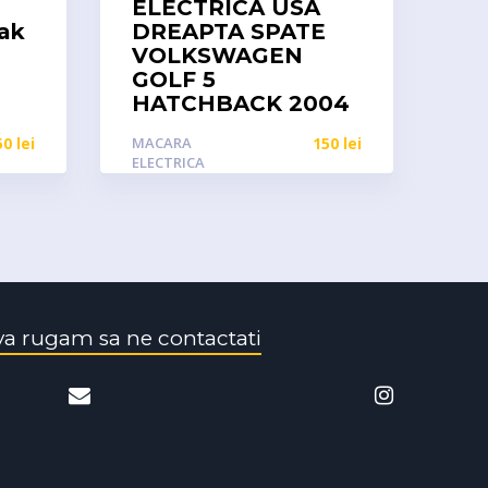
ELECTRICA USA
eak
DREAPTA SPATE
VOLKSWAGEN
GOLF 5
HATCHBACK 2004
50
lei
MACARA
150
lei
ELECTRICA
va rugam sa ne contactati