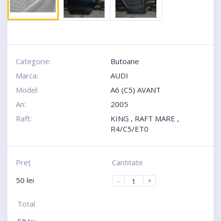
Categorie:
Butoane
Marca:
AUDI
Model:
A6 (C5) AVANT
An:
2005
Raft:
KING , RAFT MARE ,
R4/C5/ET0
Preţ
Cantitate
50
lei
-
+
Total