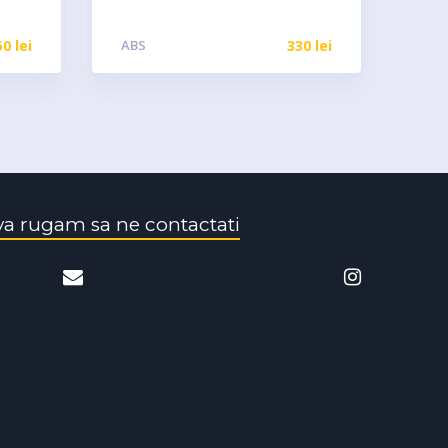
50
lei
ABS
330
lei
va rugam sa ne contactati