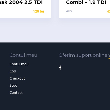
eak 2004 2.5 TDI
Combi – 1.9 TDI
120
lei
ABS
4
Contul meu
Oferim suport online
Contul meu
Cos
Checkout
Stoc
Contact