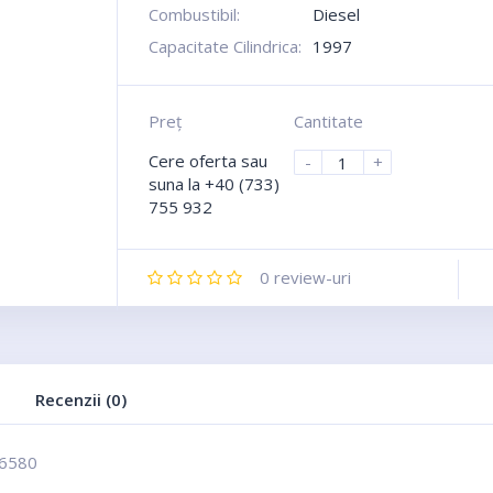
Combustibil:
Diesel
Capacitate Cilindrica:
1997
Preţ
Cantitate
Cere oferta
sau
-
+
suna la +40 (733)
755 932
0
review-uri
Recenzii (0)
6580