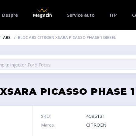
Despre
Magazin
Service auto
ITP
C
ABS
BLOC ABS CITROEN XSARA PICASSO PHASE 1 DIESEL
XSARA PICASSO PHASE 1
SKU:
4595131
Marca:
CITROEN