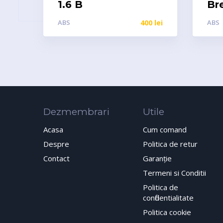
1.6 B
Br
ABS
400
lei
ABS
Dezmembrari
Utile
Acasa
Cum comand
Despre
Politica de retur
Contact
Garanţie
Termeni si Conditii
Politica de
confidentialitate
Politica cookie