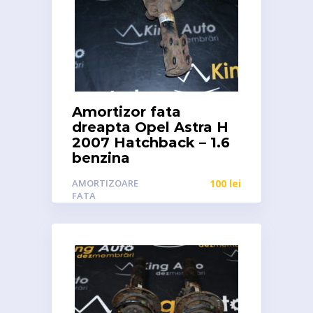
Amortizor fata
dreapta Opel Astra H
2007 Hatchback – 1.6
benzina
AMORTIZOARE
100
lei
FATA