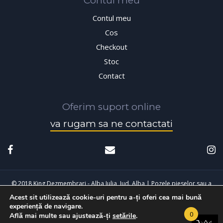
Contul meu
Contul meu
Cos
Checkout
Stoc
Contact
Oferim suport online
va rugam sa ne contactati
© 2018 King Dezmembrari - Alba Iulia, Jud. Alba | Pozele pieselor sau a
Acest sit utilizează cookie-uri pentru a-ți oferi cea mai bună
masinilor sunt cu titlu de prezentare, pot exista diferente fata de cele
experiență de navigare.
achizitionate.
0
Află mai multe sau ajustează-ți
setările
.