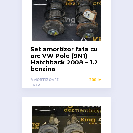
Set amortizor fata cu
arc VW Polo (9N1)
Hatchback 2008 – 1.2
benzina
AMORTIZOARE
300
lei
FATA