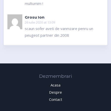
multumim !
Grosu Ion
26 iulie 2020 at 13:09
scaun sofer aveti de vanmzare penru un
peugeot partner din 2008
Dezmembrari
Acasa
Despre
Contact