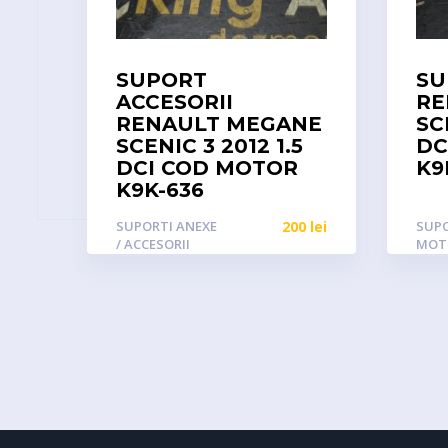
SUPORT
SU
ACCESORII
RE
RENAULT MEGANE
SC
SCENIC 3 2012 1.5
DC
DCI COD MOTOR
K9
K9K-636
SUPORTI ANEXE
200
lei
SUP
/ ACCESORII
MOT