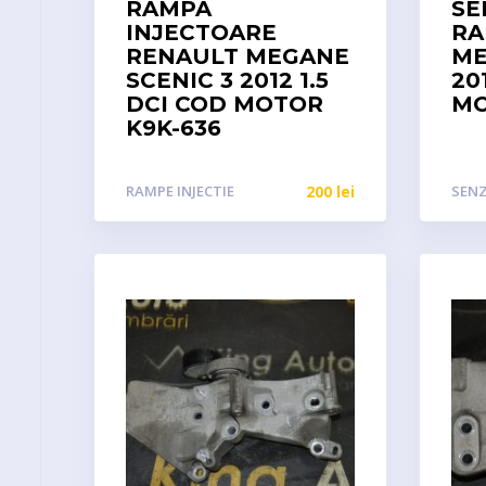
RAMPA
SE
INJECTOARE
RA
RENAULT MEGANE
ME
SCENIC 3 2012 1.5
20
DCI COD MOTOR
MO
K9K-636
RAMPE INJECTIE
200
lei
SEN