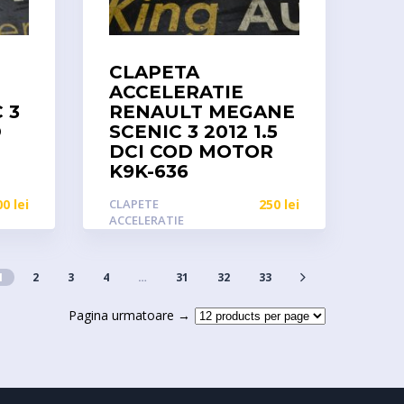
CLAPETA
ACCELERATIE
 3
RENAULT MEGANE
D
SCENIC 3 2012 1.5
DCI COD MOTOR
K9K-636
00
lei
CLAPETE
250
lei
ACCELERATIE
1
2
3
4
…
31
32
33
Pagina urmatoare →