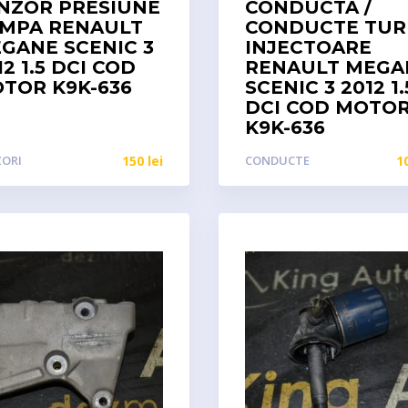
NZOR PRESIUNE
CONDUCTA /
MPA RENAULT
CONDUCTE TUR
GANE SCENIC 3
INJECTOARE
12 1.5 DCI COD
RENAULT MEGA
TOR K9K-636
SCENIC 3 2012 1.
DCI COD MOTO
K9K-636
ZORI
150
lei
CONDUCTE
1