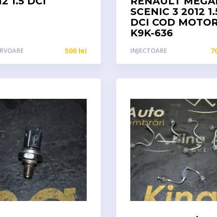
12 1.5 DCI
RENAULT MEGA
SCENIC 3 2012 1.
DCI COD MOTO
K9K-636
ERVOARE
500
lei
INJECTOARE
7