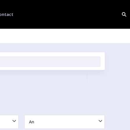
ontact
An