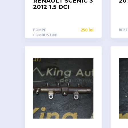
RENAULT SCENIC 3
20
2012 1.5 DCI
POMPE
250
lei
REZ
COMBUSTIBIL