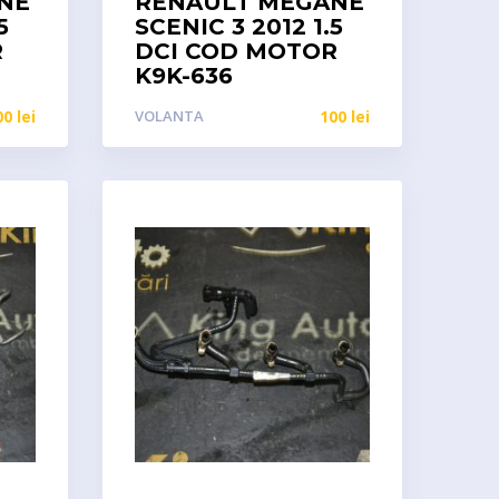
NE
RENAULT MEGANE
5
SCENIC 3 2012 1.5
R
DCI COD MOTOR
K9K-636
00
lei
VOLANTA
100
lei