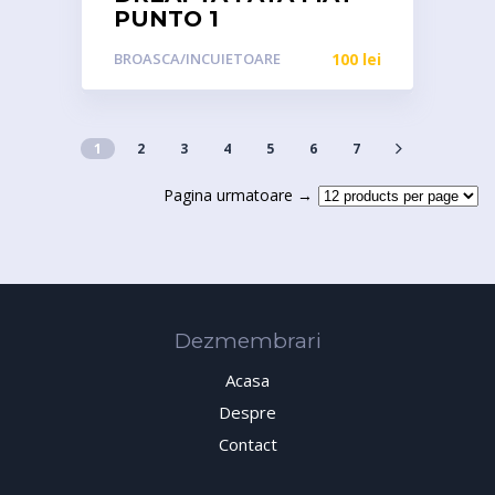
PUNTO 1
BROASCA/INCUIETOARE
100
lei
1
2
3
4
5
6
7
Pagina urmatoare →
Dezmembrari
Acasa
Despre
Contact