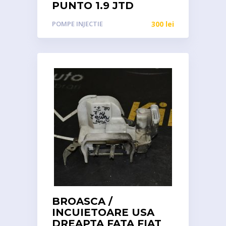
PUNTO 1.9 JTD
POMPE INJECTIE
300
lei
BROASCA /
INCUIETOARE USA
DREAPTA FATA FIAT