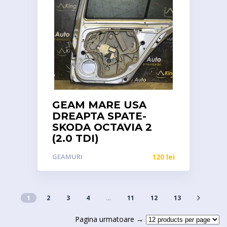
GEAM MARE USA
DREAPTA SPATE-
SKODA OCTAVIA 2
(2.0 TDI)
GEAMURI
120
lei
1
2
3
4
…
11
12
13
Pagina urmatoare →