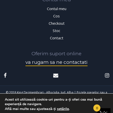
Contul meu
Cos
Checkout
Stoc
Contact
Oferim suport online
va rugam sa ne contactati
© 2018 King Dezmembrari - Alba Iulia, Jud. Alba | Pozele pieselor sau a
Acest sit utilizează cookie-uri pentru a-ți oferi cea mai bună
masinilor sunt cu titlu de prezentare, pot exista diferente fata de cele
experiență de navigare.
achizitionate.
0
Află mai multe sau ajustează-ți
setările
.