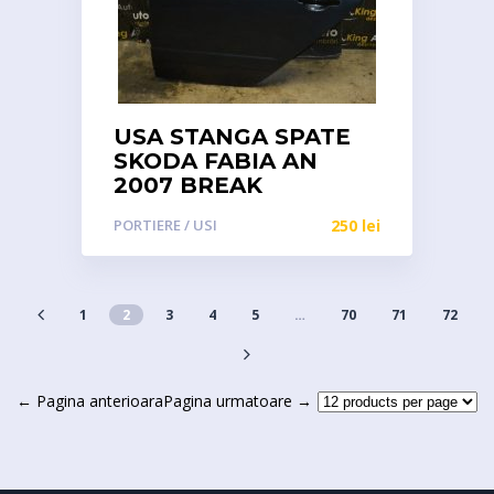
USA STANGA SPATE
SKODA FABIA AN
2007 BREAK
PORTIERE / USI
250
lei
1
2
3
4
5
…
70
71
72
← Pagina anterioara
Pagina urmatoare →