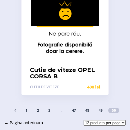
Cutie de viteze OPEL
CORSA B
CUTII DE VITEZE
400
lei
1
2
3
…
47
48
49
50
← Pagina anterioara